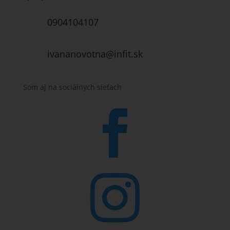
0904104107
ivananovotna@infit.sk
Som aj na sociálnych sieťach

