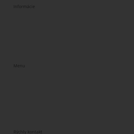
Informácie
Poučenie o ochrane osobných údajov a používaní
cookies
Všeobecné obchodné podmienky
Reklamačný poriadok
Formulár na odstúpenie
Menu
Stravovacie plány
Jedálniček na mieru
Časté otázky
E-shop
O mne
Kontakt
Rýchly kontakt