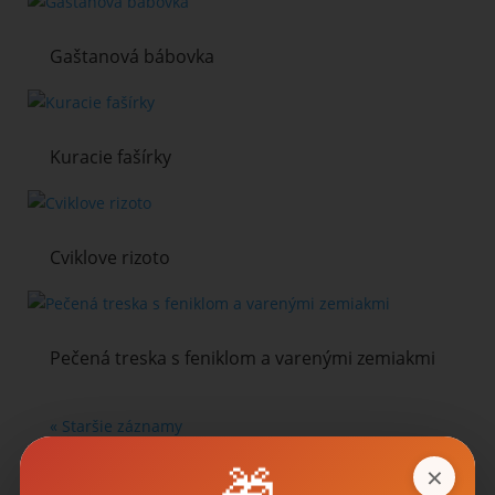
Gaštanová bábovka
Kuracie fašírky
Cviklove rizoto
Pečená treska s feniklom a varenými zemiakmi
« Staršie záznamy
🎁
×
Kategórie