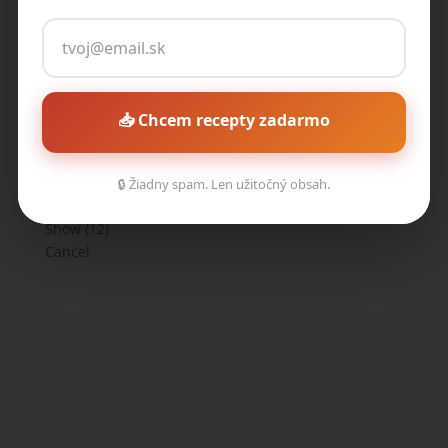
Obed
(
5
)
Večera
(
4
)
Zdravšia klasika
(
2
)
Desiata
(
3
)
📥 Chcem recepty zadarmo
Olovrant
(
3
)
Ryby
(
3
)
🔒 Žiadny spam. Len užitočný obsah.
Show
(
12
)
Cancel