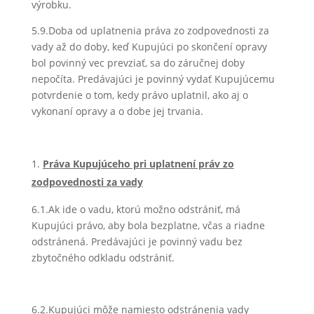
výrobku.
5.9.Doba od uplatnenia práva zo zodpovednosti za
vady až do doby, keď Kupujúci po skončení opravy
bol povinný vec prevziať, sa do záručnej doby
nepočíta. Predávajúci je povinný vydať Kupujúcemu
potvrdenie o tom, kedy právo uplatnil, ako aj o
vykonaní opravy a o dobe jej trvania.
Práva Kupujúceho pri uplatnení práv zo
zodpovednosti za vady
6.1.Ak ide o vadu, ktorú možno odstrániť, má
Kupujúci právo, aby bola bezplatne, včas a riadne
odstránená. Predávajúci je povinný vadu bez
zbytočného odkladu odstrániť.
6.2.Kupujúci môže namiesto odstránenia vady