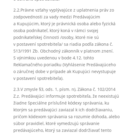
2.2.Právne vzťahy vyplývajúce z uplatnenia práv zo
zodpovednosti za vady medzi Predávajúcim
a Kupujúcim, ktorý je právnická osoba alebo fyzická
osoba podnikateľ, ktorý koná v rámci svojej
podnikateľskej činnosti /osoby, ktoré nie sú
v postavení spotrebiteľa/ sa riadia podľa zákona č.
513/1991 Zb. Obchodný zákonník v platnom znení.
S výnimkou uvedenou v bode 4.12. tohto
Reklamačného poriadku (Vyhlásenie Predávajúceho
o záručnej dobe v prípade ak Kupujúci nevystupuje
v postavení spotrebiteľa).
2.3.V zmysle §3, ods. 1, písm. n), Zákona č. 102/2014
Z.z. Predávajúci informuje spotrebiteľa, že neexistujú
žiadne špeciálne príslušné kódexy správania, ku
ktorým sa predávajúci zaviazal k ich dodržiavaniu,
pričom kódexom správania sa rozumie dohoda, alebo
súbor pravidiel, ktoré vymedzujú správanie
predávajúceho, ktorý sa zaviazal dodržiavať tento