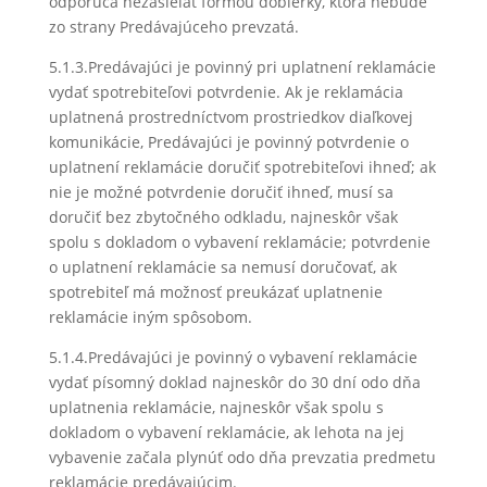
odporúča nezasielať formou dobierky, ktorá nebude
zo strany Predávajúceho prevzatá.
5.1.3.Predávajúci je povinný pri uplatnení reklamácie
vydať spotrebiteľovi potvrdenie. Ak je reklamácia
uplatnená prostredníctvom prostriedkov diaľkovej
komunikácie, Predávajúci je povinný potvrdenie o
uplatnení reklamácie doručiť spotrebiteľovi ihneď; ak
nie je možné potvrdenie doručiť ihneď, musí sa
doručiť bez zbytočného odkladu, najneskôr však
spolu s dokladom o vybavení reklamácie; potvrdenie
o uplatnení reklamácie sa nemusí doručovať, ak
spotrebiteľ má možnosť preukázať uplatnenie
reklamácie iným spôsobom.
5.1.4.Predávajúci je povinný o vybavení reklamácie
vydať písomný doklad najneskôr do 30 dní odo dňa
uplatnenia reklamácie, najneskôr však spolu s
dokladom o vybavení reklamácie, ak lehota na jej
vybavenie začala plynúť odo dňa prevzatia predmetu
reklamácie predávajúcim.