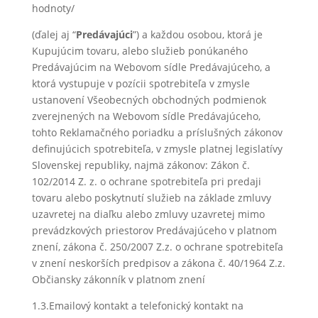
hodnoty/
(ďalej aj “
Predávajúci
”) a každou osobou, ktorá je
Kupujúcim tovaru, alebo služieb ponúkaného
Predávajúcim na Webovom sídle Predávajúceho, a
ktorá vystupuje v pozícii spotrebiteľa v zmysle
ustanovení Všeobecných obchodných podmienok
zverejnených na Webovom sídle Predávajúceho,
tohto Reklamačného poriadku a príslušných zákonov
definujúcich spotrebiteľa, v zmysle platnej legislatívy
Slovenskej republiky, najmä zákonov: Zákon č.
102/2014 Z. z. o ochrane spotrebiteľa pri predaji
tovaru alebo poskytnutí služieb na základe zmluvy
uzavretej na diaľku alebo zmluvy uzavretej mimo
prevádzkových priestorov Predávajúceho v platnom
znení, zákona č. 250/2007 Z.z. o ochrane spotrebiteľa
v znení neskorších predpisov a zákona č. 40/1964 Z.z.
Občiansky zákonník v platnom znení
1.3.Emailový kontakt a telefonický kontakt na