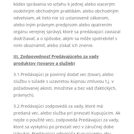
kódex správania vo vzťahu k jednej alebo viacerým
osobitným obchodným praktikám, alebo obchodným
odvetviam, ak tieto nie sú ustanovené zákonom,
alebo iným právnym predpisom alebo opatrením
orgánu verejnej správy), ktoré sa predávajúci zaviazal
dodržiavať, a o spôsobe, akým sa môže spotrebiteľ s
nimi oboznámiť, alebo získať ich znenie.
III. Zodpovednosť Predávajúceho za vady
produktov (tovarov a služieb)
3.1.Predávajúci je povinný dodať vec (tovar), alebo
službu v súlade s uzavretou kúpnou zmluvou t.j. v
požadovanej akosti, množstve a bez vád (faktických,
právnych).
3.2.Predávajúci zodpovedá za vady, ktoré má
predaná vec, alebo služba pri prevzatí Kupujúcim. Ak
nejde o použité veci, zodpovedá Predávajúci za vady,
ktoré sa vyskytnú po prevzatí veci v záručnej dobe
(záruka). Predávajúci odporúča Kupujúcemu aby