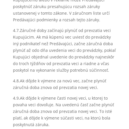
poskytnúť záruku presahujúcu rozsah záruky
ustanovenej v tomto zákone. V záručnom liste určí
Predávajúci podmienky a rozsah tejto záruky.
4.7.Záručné doby začínajú plynúť od prevzatia veci
Kupujúcim. Ak má kúpenú vec uviesť do prevádzky
iný podnikateľ než Predávajúci, začne záručná doba
plynúť až odo dňa uvedenia veci do prevádzky, pokiaľ
Kupujúci objednal uvedenie do prevádzky najneskôr
do troch týždňov od prevzatia veci a riadne a včas
poskytol na vykonanie služby potrebnú súčinnosť.
4.8.Ak dôjde k výmene za novú vec, začne plynúť
záručná doba znova od prevzatia novej veci.
4.9.Ak dôjde k výmene časti novej veci, u ktorej to
povaha veci dovoľuje. Na uvedenú časť začne plynúť
záručná doba znova od prevzatia novej veci. To isté
platí, ak dôjde k výmene súčasti veci, na ktorú bola
poskytnutá záruka.