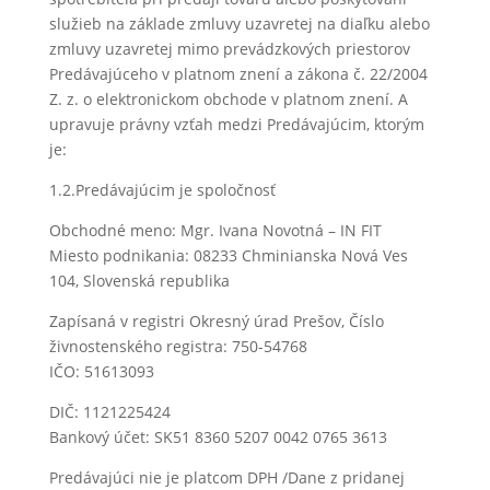
služieb na základe zmluvy uzavretej na diaľku alebo
zmluvy uzavretej mimo prevádzkových priestorov
Predávajúceho v platnom znení a zákona č. 22/2004
Z. z. o elektronickom obchode v platnom znení. A
upravuje právny vzťah medzi Predávajúcim, ktorým
je:
1.2.Predávajúcim je spoločnosť
Obchodné meno: Mgr. Ivana Novotná – IN FIT
Miesto podnikania: 08233 Chminianska Nová Ves
104, Slovenská republika
Zapísaná v registri Okresný úrad Prešov, Číslo
živnostenského registra: 750-54768
IČO: 51613093
DIČ: 1121225424
Bankový účet: SK51 8360 5207 0042 0765 3613
Predávajúci nie je platcom DPH /Dane z pridanej