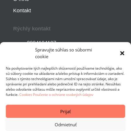
Kontakt
Rýchly kontakt
0904104107
Spravujte súhlas so súbormi
cookie
ivananovotna@infit.sk
Na poskytovanie tých najlepších skúseností používame technológie, ako
sú súbory cookie na ukladanie a/alebo prístup k informáciám o zariadení.
Som aj na sociálnych sieťach
Súhlas s týmito technológiami nám umožní spracovávať údaje, ako je
správanie pri prehliadaní alebo jedinečné ID na tejto stránke. Nesúhlas
alebo odvolanie súhlasu môže nepriaznivo ovplyvniť určité vlastnosti a


funkcie.
Cookies
Poučenie o ochrane osobných údajov
Prijať
Odmietnuť