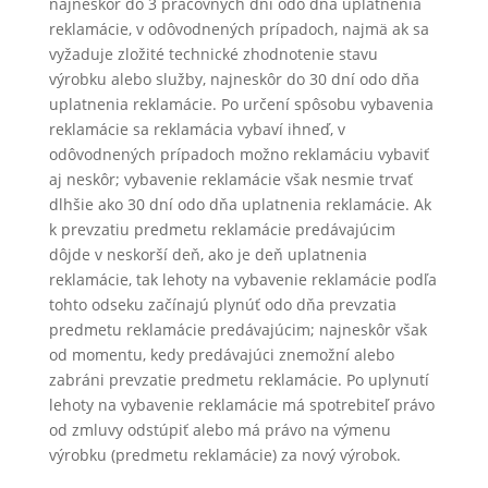
najneskôr do 3 pracovných dní odo dňa uplatnenia
reklamácie, v odôvodnených prípadoch, najmä ak sa
vyžaduje zložité technické zhodnotenie stavu
výrobku alebo služby, najneskôr do 30 dní odo dňa
uplatnenia reklamácie. Po určení spôsobu vybavenia
reklamácie sa reklamácia vybaví ihneď, v
odôvodnených prípadoch možno reklamáciu vybaviť
aj neskôr; vybavenie reklamácie však nesmie trvať
dlhšie ako 30 dní odo dňa uplatnenia reklamácie. Ak
k prevzatiu predmetu reklamácie predávajúcim
dôjde v neskorší deň, ako je deň uplatnenia
reklamácie, tak lehoty na vybavenie reklamácie podľa
tohto odseku začínajú plynúť odo dňa prevzatia
predmetu reklamácie predávajúcim; najneskôr však
od momentu, kedy predávajúci znemožní alebo
zabráni prevzatie predmetu reklamácie. Po uplynutí
lehoty na vybavenie reklamácie má spotrebiteľ právo
od zmluvy odstúpiť alebo má právo na výmenu
výrobku (predmetu reklamácie) za nový výrobok.