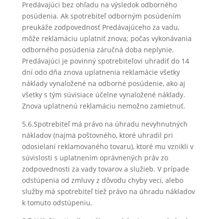
Predávajúci bez ohľadu na výsledok odborného
posúdenia. Ak spotrebiteľ odborným posúdením
preukáže zodpovednosť Predávajúceho za vadu,
môže reklamáciu uplatniť znova; počas vykonávania
odborného posúdenia záručná doba neplynie.
Predávajúci je povinný spotrebiteľovi uhradiť do 14
dní odo dňa znova uplatnenia reklamácie všetky
náklady vynaložené na odborné posúdenie, ako aj
všetky s tým súvisiace účelne vynaložené náklady.
Znova uplatnenú reklamáciu nemožno zamietnuť.
5.6.Spotrebiteľ má právo na úhradu nevyhnutných
nákladov (najmä poštovného, ktoré uhradil pri
odosielaní reklamovaného tovaru), ktoré mu vznikli v
súvislosti s uplatnením oprávnených práv zo
zodpovednosti za vady tovarov a služieb. V prípade
odstúpenia od zmluvy z dôvodu chyby veci, alebo
služby má spotrebiteľ tiež právo na úhradu nákladov
k tomuto odstúpeniu.