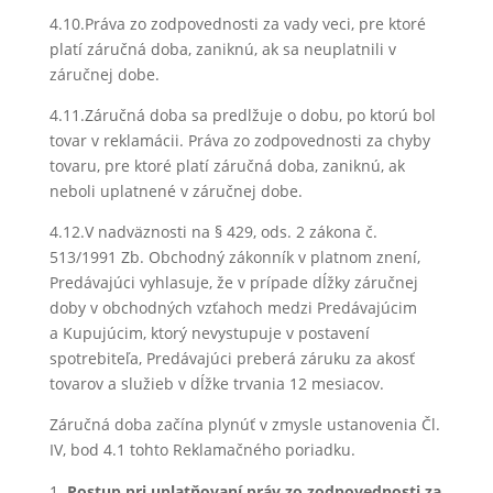
4.10.Práva zo zodpovednosti za vady veci, pre ktoré
platí záručná doba, zaniknú, ak sa neuplatnili v
záručnej dobe.
4.11.Záručná doba sa predlžuje o dobu, po ktorú bol
tovar v reklamácii. Práva zo zodpovednosti za chyby
tovaru, pre ktoré platí záručná doba, zaniknú, ak
neboli uplatnené v záručnej dobe.
4.12.V nadväznosti na § 429, ods. 2 zákona č.
513/1991 Zb. Obchodný zákonník v platnom znení,
Predávajúci vyhlasuje, že v prípade dĺžky záručnej
doby v obchodných vzťahoch medzi Predávajúcim
a Kupujúcim, ktorý nevystupuje v postavení
spotrebiteľa, Predávajúci preberá záruku za akosť
tovarov a služieb v dĺžke trvania 12 mesiacov.
Záručná doba začína plynúť v zmysle ustanovenia Čl.
IV, bod 4.1 tohto Reklamačného poriadku.
Postup pri uplatňovaní práv zo zodpovednosti za