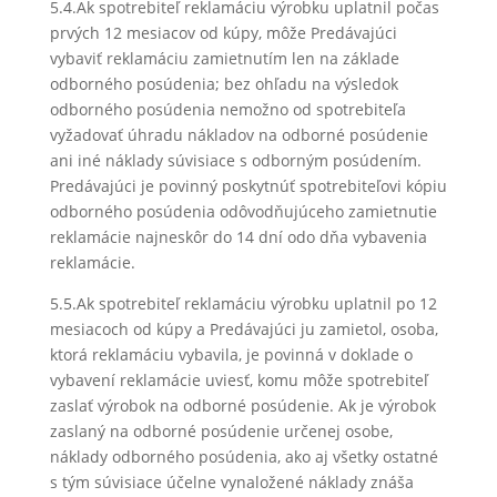
5.4.Ak spotrebiteľ reklamáciu výrobku uplatnil počas
prvých 12 mesiacov od kúpy, môže Predávajúci
vybaviť reklamáciu zamietnutím len na základe
odborného posúdenia; bez ohľadu na výsledok
odborného posúdenia nemožno od spotrebiteľa
vyžadovať úhradu nákladov na odborné posúdenie
ani iné náklady súvisiace s odborným posúdením.
Predávajúci je povinný poskytnúť spotrebiteľovi kópiu
odborného posúdenia odôvodňujúceho zamietnutie
reklamácie najneskôr do 14 dní odo dňa vybavenia
reklamácie.
5.5.Ak spotrebiteľ reklamáciu výrobku uplatnil po 12
mesiacoch od kúpy a Predávajúci ju zamietol, osoba,
ktorá reklamáciu vybavila, je povinná v doklade o
vybavení reklamácie uviesť, komu môže spotrebiteľ
zaslať výrobok na odborné posúdenie. Ak je výrobok
zaslaný na odborné posúdenie určenej osobe,
náklady odborného posúdenia, ako aj všetky ostatné
s tým súvisiace účelne vynaložené náklady znáša