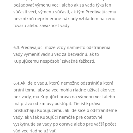
požadovať výmenu veci, alebo ak sa vada týka len
súčasti veci, výmenu súčasti, ak tým Predávajúcemu
nevzniknú neprimerané náklady vzhľadom na cenu
tovaru alebo závažnosť vady.
6.3.Predávajúci môže vždy namiesto odstránenia
vady vymeniť vadnú vec za bezvadnú, ak to
Kupujúcemu nespôsobí závažné ťažkosti.
6.4.Ak ide o vadu, ktorú nemožno odstrániť a ktorá
bráni tomu, aby sa vec mohla riadne užívať ako vec
bez vady, má Kupujúci právo na výmenu veci alebo
má právo od zmluvy odstúpiť. Tie isté práva
prislúchajú Kupujúcemu, ak ide síce o odstrániteľné
vady, ak však Kupujúci nemôže pre opätovné
vyskytnutie sa vady po oprave alebo pre väčší počet
vád vec riadne užívať.