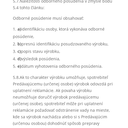
5.7.Náležitosti odborného posúdenia v zmysle bodu
5.4 tohto článku:
Odborné posúdenie musí obsahovať:
a)
identifikáciu osoby, ktorá vykonáva odborné
posúdenie,
b)
presnú identifikáciu posudzovaného výrobku,
c)
popis stavu výrobku,
d)
výsledok posúdenia,
e)
dátum vyhotovenia odborného posúdenia.
5.8.Ak to charakter výrobku umožňuje, spotrebiteľ
Predávajúcemu (určenej osobe) výrobok odovzdá pri
uplatnení reklamácie. Ak povaha výrobku
neumožňuje doručiť výrobok predávajúcemu
(určenej osobe), spotrebiteľ môže pri uplatnení
reklamácie požadovať odstránenie vady na mieste,
kde sa výrobok nachádza alebo si s Predávajúcim
(určenou osobou) dohodnúť spôsob prepravy