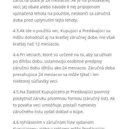
Záručná doba je 24 mesiacov. Ak je na predávanej
veci, jej obale alebo návode k nej pripojenom
vyznačená lehota na použitie, neskončí sa záručná
doba pred uplynutím tejto lehoty.
4.3.Ak ide o použitú vec, Kupujúci a Predávajúci sa
môžu dohodnúť aj na kratšej záručnej dobe, nie však
kratšej než 12 mesiacov.
4.4.Pri veciach, ktoré sú určené na to, aby sa užívali
po dlhšiu dobu, ustanovujú osobitné predpisy
záručnú dobu dlhšiu ako 24 mesiacov. Záručná doba
presahujúca 24 mesiacov sa môže týkať i len
niektorej súčiastky veci.
4.5.Na žiadosť Kupujúceho je Predávajúci povinný
poskytnúť záruku písomnou formou (záručný list). Ak
to povaha veci umožňuje, postačí namiesto
záručného listu vydať doklad o kúpe.
4.6.Vyhlásením v záručnom liste vydanom
Kupujúcemu alebo v reklame môže Predávajúci