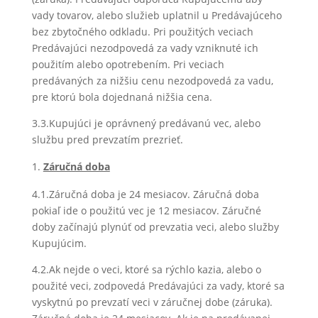
vady tovarov, alebo služieb uplatnil u Predávajúceho
bez zbytočného odkladu. Pri použitých veciach
Predávajúci nezodpovedá za vady vzniknuté ich
použitím alebo opotrebením. Pri veciach
predávaných za nižšiu cenu nezodpovedá za vadu,
pre ktorú bola dojednaná nižšia cena.
3.3.Kupujúci je oprávnený predávanú vec, alebo
službu pred prevzatím prezrieť.
Záručná doba
4.1.Záručná doba je 24 mesiacov. Záručná doba
pokiaľ ide o použitú vec je 12 mesiacov. Záručné
doby začínajú plynúť od prevzatia veci, alebo služby
Kupujúcim.
4.2.Ak nejde o veci, ktoré sa rýchlo kazia, alebo o
použité veci, zodpovedá Predávajúci za vady, ktoré sa
vyskytnú po prevzatí veci v záručnej dobe (záruka).