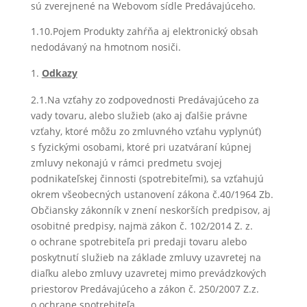
sú zverejnené na Webovom sídle Predávajúceho.
1.10.Pojem Produkty zahŕňa aj elektronický obsah
nedodávaný na hmotnom nosiči.
Odkazy
2.1.Na vzťahy zo zodpovednosti Predávajúceho za
vady tovaru, alebo služieb (ako aj ďalšie právne
vzťahy, ktoré môžu zo zmluvného vzťahu vyplynúť)
s fyzickými osobami, ktoré pri uzatváraní kúpnej
zmluvy nekonajú v rámci predmetu svojej
podnikateľskej činnosti (spotrebiteľmi), sa vzťahujú
okrem všeobecných ustanovení zákona č.40/1964 Zb.
Občiansky zákonník v znení neskorších predpisov, aj
osobitné predpisy, najmä zákon č. 102/2014 Z. z.
o ochrane spotrebiteľa pri predaji tovaru alebo
poskytnutí služieb na základe zmluvy uzavretej na
diaľku alebo zmluvy uzavretej mimo prevádzkových
priestorov Predávajúceho a zákon č. 250/2007 Z.z.
o ochrane spotrebiteľa.