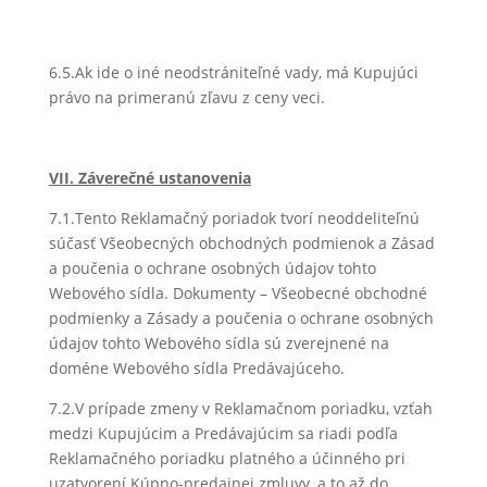
6.5.Ak ide o iné neodstrániteľné vady, má Kupujúci
právo na primeranú zľavu z ceny veci.
VII. Záverečné ustanovenia
7.1.Tento Reklamačný poriadok tvorí neoddeliteľnú
súčasť Všeobecných obchodných podmienok a Zásad
a poučenia o ochrane osobných údajov tohto
Webového sídla. Dokumenty – Všeobecné obchodné
podmienky a Zásady a poučenia o ochrane osobných
údajov tohto Webového sídla sú zverejnené na
doméne Webového sídla Predávajúceho.
7.2.V prípade zmeny v Reklamačnom poriadku, vzťah
medzi Kupujúcim a Predávajúcim sa riadi podľa
Reklamačného poriadku platného a účinného pri
uzatvorení Kúpno-predajnej zmluvy, a to až do