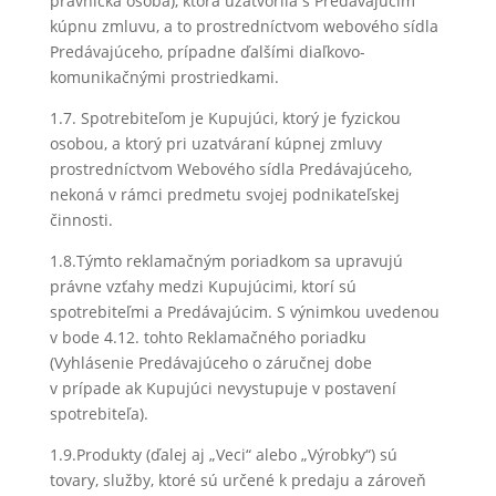
právnická osoba), ktorá uzatvorila s Predávajúcim
kúpnu zmluvu, a to prostredníctvom webového sídla
Predávajúceho, prípadne ďalšími diaľkovo-
komunikačnými prostriedkami.
1.7. Spotrebiteľom je Kupujúci, ktorý je fyzickou
osobou, a ktorý pri uzatváraní kúpnej zmluvy
prostredníctvom Webového sídla Predávajúceho,
nekoná v rámci predmetu svojej podnikateľskej
činnosti.
1.8.Týmto reklamačným poriadkom sa upravujú
právne vzťahy medzi Kupujúcimi, ktorí sú
spotrebiteľmi a Predávajúcim. S výnimkou uvedenou
v bode 4.12. tohto Reklamačného poriadku
(Vyhlásenie Predávajúceho o záručnej dobe
v prípade ak Kupujúci nevystupuje v postavení
spotrebiteľa).
1.9.Produkty (ďalej aj „Veci“ alebo „Výrobky“) sú
tovary, služby, ktoré sú určené k predaju a zároveň