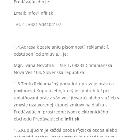
Predávajúceho je:
Email: info@infit.sk
Tel. č.: +421 904104107
1.4.Adresa k zasielaniu písomností, reklamácií,
odstúpení od zmlúv a.i. je:
Mgr. Ivana Novotná – IN FIT, 08233 Chminianska
Nová Ves 104, Slovenská republika
1.5.Tento Reklamačný poriadok upravuje práva a
povinnosti Kupujúceho, ktorý je spotrebiteľ pri
uplatňovaní práv z vád veci (tovaru), alebo služieb v
zmysle uzatvorenej kúpnej zmluvy na diaľku s
Predávajúcim prostredníctvom elektronického
obchodu Predávajúceho
infit.sk
1.6.Kupujúcim je každá osoba (fyzická osoba alebo