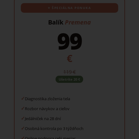
⭐ ŠPECIÁLNA PONUKA
Balík
Premena
99
€
119 €
Ušetríte 20 €
✓
Diagnostika zloženia tela
✓
Rozbor návykov a cieľov
✓
Jedálniček na 28 dní
✓
Osobná kontrola po 3 týždňoch
✓
Online podpora celý mesiac