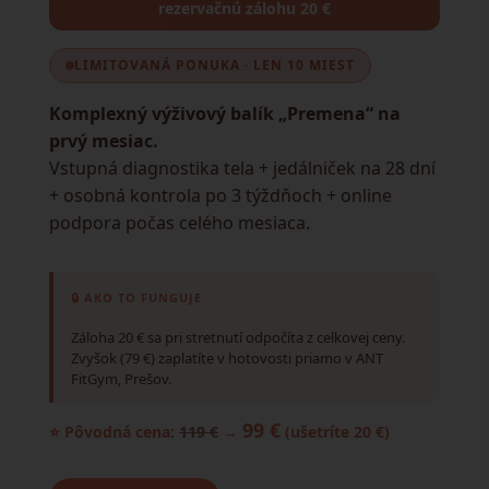
rezervačnú zálohu 20 €
LIMITOVANÁ PONUKA · LEN 10 MIEST
Komplexný výživový balík „Premena“ na
prvý mesiac.
Vstupná diagnostika tela + jedálniček na 28 dní
+ osobná kontrola po 3 týždňoch + online
podpora počas celého mesiaca.
🔒 AKO TO FUNGUJE
Záloha 20 € sa pri stretnutí odpočíta z celkovej ceny.
Zvyšok (79 €) zaplatíte v hotovosti priamo v ANT
FitGym, Prešov.
99 €
⭐ Pôvodná cena:
119 €
→
(ušetríte 20 €)