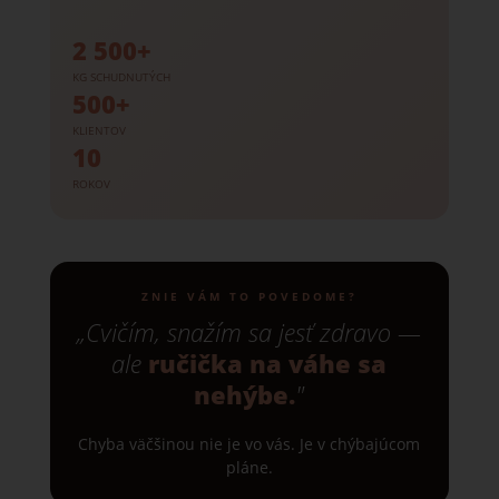
2 500+
KG SCHUDNUTÝCH
500+
KLIENTOV
10
ROKOV
ZNIE VÁM TO POVEDOME?
„Cvičím, snažím sa jesť zdravo —
ale
ručička na váhe sa
nehýbe.
"
Chyba väčšinou nie je vo vás. Je v chýbajúcom
pláne.