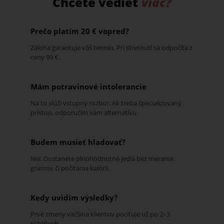
Chcete vedieť
viac?
Prečo platím 20 € vopred?
Záloha garantuje váš termín. Pri stretnutí sa odpočíta z
ceny 99 €.
Mám potravinové intolerancie
Na to slúži vstupný rozbor. Ak treba špecializovaný
prístup, odporučím vám alternatívu.
Budem musieť hladovať?
Nie. Dostanete plnohodnotné jedlá bez merania
gramov či počítania kalórií.
Kedy uvidím výsledky?
Prvé zmeny väčšina klientov pociťuje už po 2–3
týždňoch.