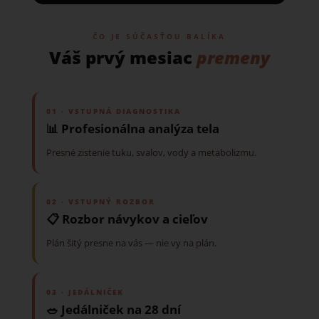
ČO JE SÚČASŤOU BALÍKA
Váš prvý mesiac
premeny
01 · VSTUPNÁ DIAGNOSTIKA
📊 Profesionálna analýza tela
Presné zistenie tuku, svalov, vody a metabolizmu.
02 · VSTUPNÝ ROZBOR
📋 Rozbor návykov a cieľov
Plán šitý presne na vás — nie vy na plán.
03 · JEDÁLNIČEK
🥗 Jedálniček na 28 dní