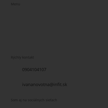
Menu
Stravovacie plány
Jedálniček na mieru
Časté otázky
E-shop
O mne
Kontakt
Rýchly kontakt
0904104107
ivananovotna@infit.sk
Som aj na sociálnych sieťach