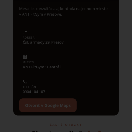
Meranie, konzultácia aj kontrola na jednom mieste —
v ANT FitGym v Prešove.
📍
ADRESA
Čsl. armády 29, Prešov
🏢
MIESTO
ANT FitGym · Centrál
📞
TELEFÓN
0904 104 107
Otvoriť v Google Maps
ČASTÉ OTÁZKY