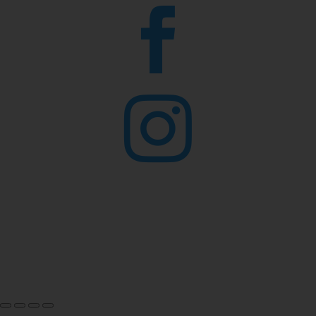


© 2026 Infit.sk |
www.infit.sk
– Výživová poradkyňa
Ivana Novotná