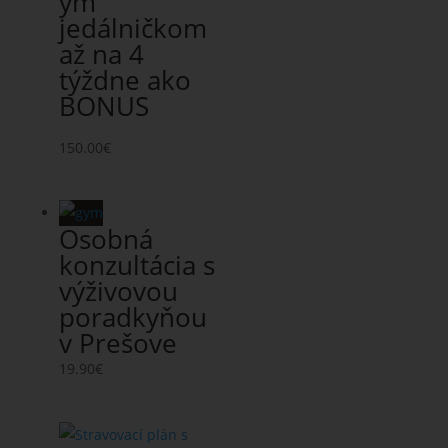
ym
jedálničkom
až na 4
týždne ako
BONUS
150.00
€
Osobná
konzultácia s
výživovou
poradkyňou
v Prešove
19.90
€