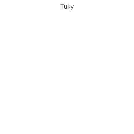
Tuky
Krok 1
V miske vymiešame vidličkou vajcia, múku
a soľ.