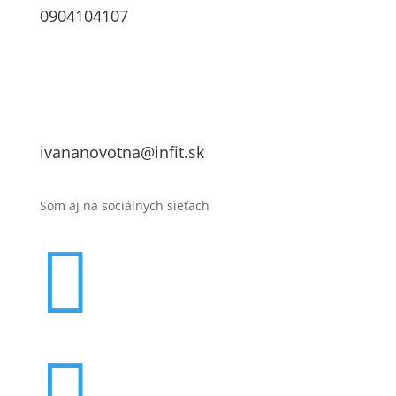
0904104107
ivananovotna@infit.sk
Som aj na sociálnych sieťach

