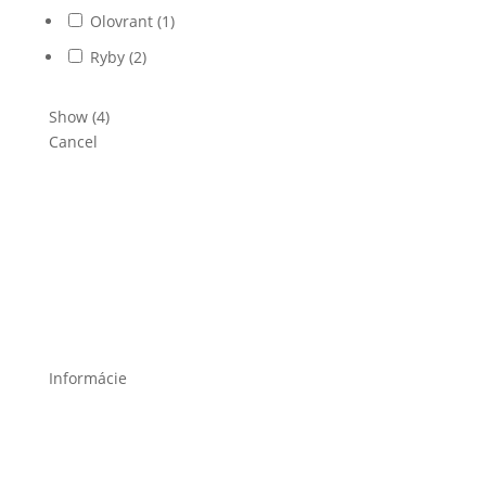
Olovrant
(
1
)
Ryby
(
2
)
Show
(
4
)
Cancel
Informácie
Poučenie o ochrane osobných údajov a používaní
cookies
Všeobecné obchodné podmienky