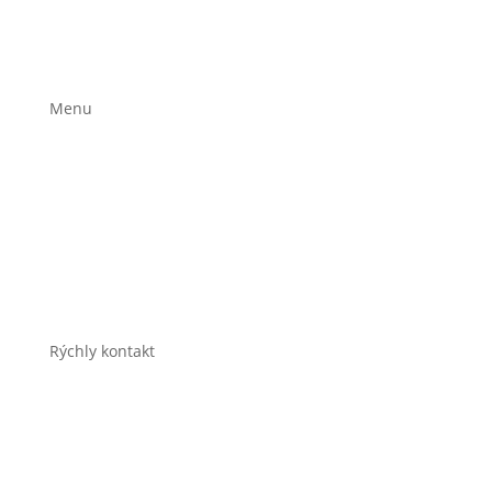
Reklamačný poriadok
Formulár na odstúpenie
Menu
Stravovacie plány
Jedálniček na mieru
Časté otázky
E-shop
O mne
Kontakt
Rýchly kontakt