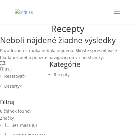
Recepty
Neboli nájdené žiadne výsledky
Požadovaná stránka nebola nájdená. Skúste spresniť vaše
hľadanie, alebo použite navigáciu na vrchu stránky.
Kategórie
Filtruj
Recepty
Resetovať
×
Dezerty
×
Filtruj
0
článok found
Značky
Bez mäsa
(
0
)