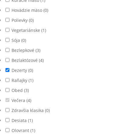
Kuracie mäso
(
1
)
Hovädzie mäso
(
0
)
Polievky
(
0
)
Vegetariánske
(
1
)
Sója
(
0
)
Bezlepkové
(
3
)
Bezlaktózové
(
4
)
Dezerty
(
0
)
Raňajky
(
1
)
Obed
(
3
)
Večera
(
4
)
Zdravšia klasika
(
0
)
Desiata
(
1
)
Olovrant
(
1
)