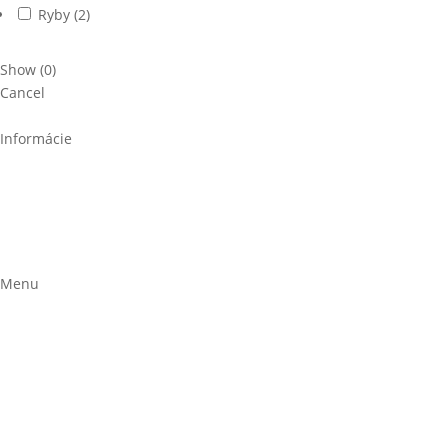
Ryby
(
2
)
Show
(
0
)
Cancel
Informácie
Poučenie o ochrane osobných údajov a používaní cookies
Všeobecné obchodné podmienky
Reklamačný poriadok
Formulár na odstúpenie
Menu
Stravovacie plány
Jedálniček na mieru
Časté otázky
E-shop
O mne