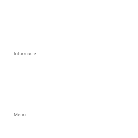
Informácie
Poučenie o ochrane osobných údajov a používaní
cookies
Všeobecné obchodné podmienky
Reklamačný poriadok
Formulár na odstúpenie
Menu
Stravovacie plány
Jedálniček na mieru