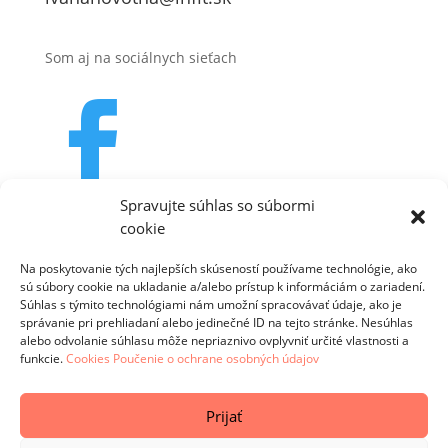
Som aj na sociálnych sieťach

Spravujte súhlas so súbormi
cookie

Na poskytovanie tých najlepších skúseností používame technológie, ako
sú súbory cookie na ukladanie a/alebo prístup k informáciám o zariadení.
Súhlas s týmito technológiami nám umožní spracovávať údaje, ako je
správanie pri prehliadaní alebo jedinečné ID na tejto stránke. Nesúhlas
alebo odvolanie súhlasu môže nepriaznivo ovplyvniť určité vlastnosti a
funkcie.
Cookies
Poučenie o ochrane osobných údajov
© 2026 Infit.sk |
www.infit.sk
– Výživová poradkyňa
Prijať
Ivana Novotná