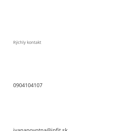
Časté otázky
E-shop
O mne
Kontakt
Rýchly kontakt
0904104107
ivananovotna@infit.sk