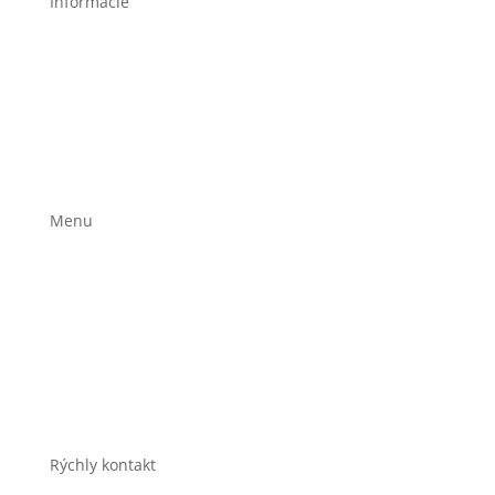
Informácie
Poučenie o ochrane osobných údajov a používaní
cookies
Všeobecné obchodné podmienky
Reklamačný poriadok
Formulár na odstúpenie
Menu
Stravovacie plány
Jedálniček na mieru
Časté otázky
E-shop
O mne
Kontakt
Rýchly kontakt