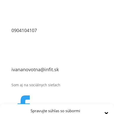
0904104107
ivananovotna@infit.sk
Som aj na sociálnych sieťach

Spravujte súhlas so súbormi