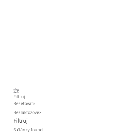
Filtruj
Resetovať
×
Bezlaktózové
×
Filtruj
6
články found