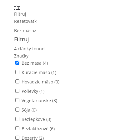
Filtruj
Resetovať
×
Bez mäsa
×
Filtruj
4
články found
Značky
Bez mäsa
(
4
)
Kuracie mäso
(
1
)
Hovädzie mäso
(
0
)
Polievky
(
1
)
Vegetariánske
(
3
)
Sója
(
0
)
Bezlepkové
(
3
)
Bezlaktózové
(
6
)
Dezerty
(
2
)