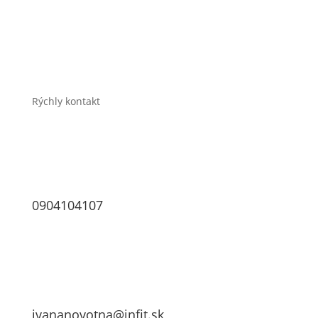
Časté otázky
E-shop
O mne
Kontakt
Rýchly kontakt
0904104107
ivananovotna@infit.sk