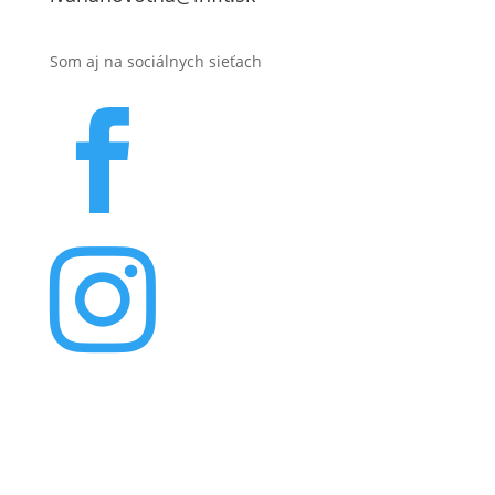
Som aj na sociálnych sieťach


© 2026 Infit.sk |
www.infit.sk
– Výživová poradkyňa
Ivana Novotná