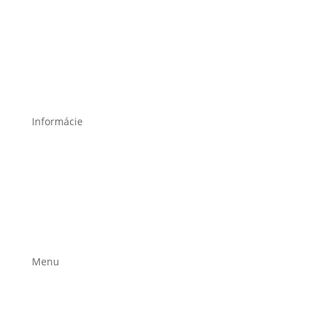
Informácie
Poučenie o ochrane osobných údajov a používaní
cookies
Všeobecné obchodné podmienky
Reklamačný poriadok
Formulár na odstúpenie
Menu
Stravovacie plány
Jedálniček na mieru